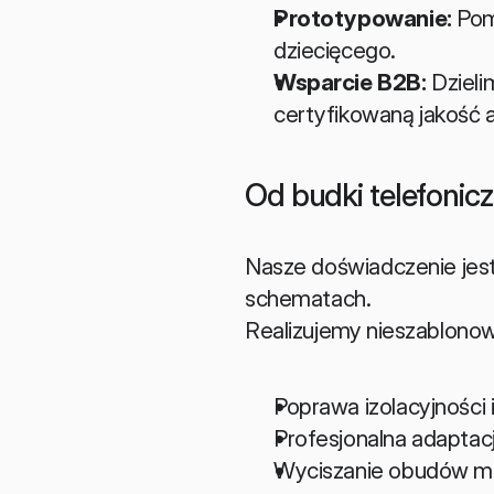
Prototypowanie:
 Pom
dziecięcego.
Wsparcie B2B:
 Dziel
certyfikowaną jakość 
Od budki telefonicz
Nasze doświadczenie jest 
schematach.
Realizujemy nieszablonowe
Poprawa izolacyjności 
Profesjonalna adaptacj
Wyciszanie obudów ma