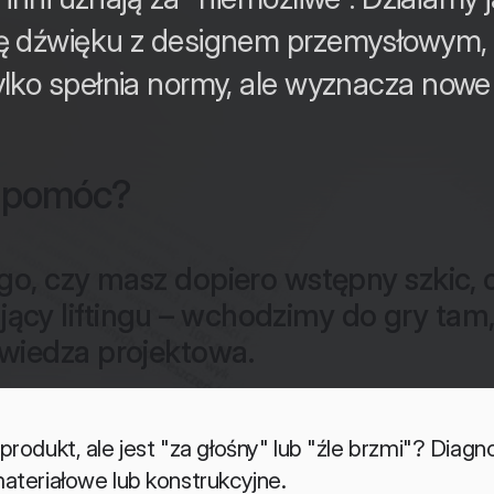
ię dźwięku z designem przemysłowym,
tylko spełnia normy, ale wyznacza now
 pomóc?
ego, czy masz dopiero wstępny szkic, 
cy liftingu – wchodzimy do gry tam,
wiedza projektowa.
produkt, ale jest "za głośny" lub "źle brzmi"? Diagn
teriałowe lub konstrukcyjne.