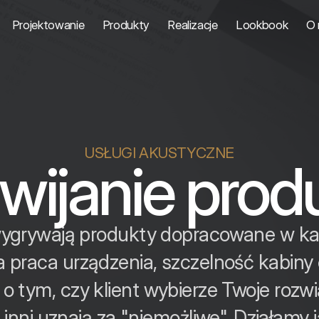
Projektowanie
Produkty
Realizacje
Lookbook
O 
USŁUGI AKUSTYCZNE
wijanie prod
wygrywają produkty dopracowane w ka
a praca urządzenia, szczelność kabiny
o tym, czy klient wybierze Twoje rozw
inni uznają za "niemożliwe". Działamy 