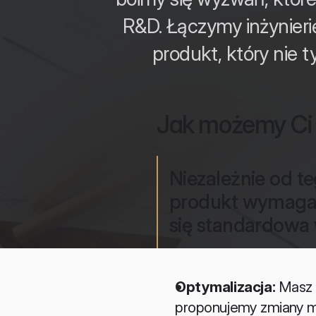
R&D. Łączymy inżynier
produkt, który nie 
Jak możemy Ci
Niezależnie od t
produkt wymagają
się standardowa 
Optymalizacja:
 Masz 
proponujemy zmiany ma