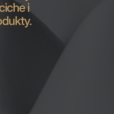
iche i
dukty.