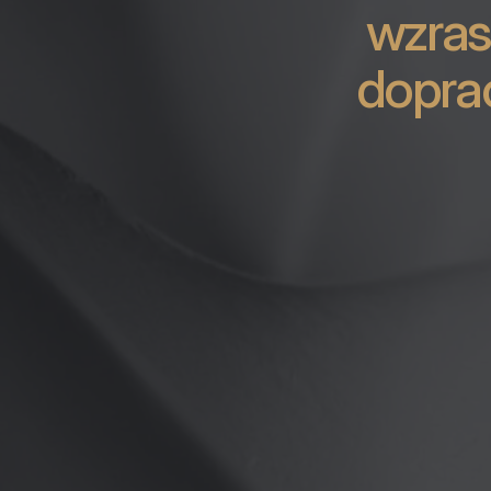
wzras
dopra