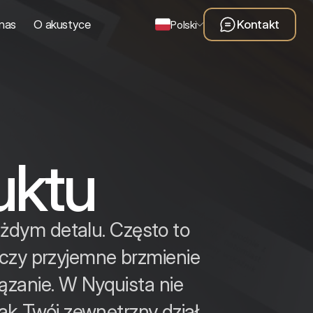
nas
O akustyce
Kontakt
Polski
uktu
żdym detalu. Często to
 czy przyjemne brzmienie
iązanie. W Nyquista nie
jak Twój zewnętrzny dział