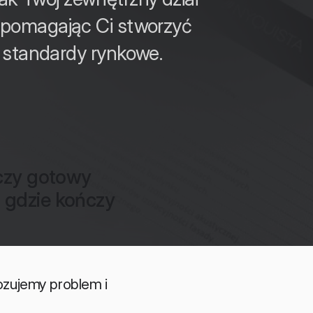
 pomagając Ci stworzyć
e standardy rynkowe.
czy gotowy 
 gdzie kończy 
ozujemy problem i 