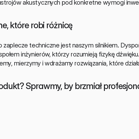
 ustrojów akustycznych pod konkretne wymogi inwes
, które robi różnicę
 to zaplecze techniczne jest naszym silnikiem. Dy
połem inżynierów, którzy rozumieją fizykę dźwięku. 
emy, mierzymy i wdrażamy rozwiązania, które działa
dukt? Sprawmy, by brzmiał profesjona
m