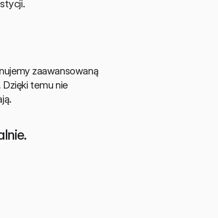
tycji.
sponujemy zaawansowaną 
Dzięki temu nie 
ją.
lnie.