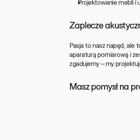
Projektowanie mebli i
Zaplecze akustyczne
Pasja to nasz napęd, ale
aparaturą pomiarową i zes
zgadujemy – my projektuj
Masz pomysł na pro
Porozmawiaj z naszym eksperte