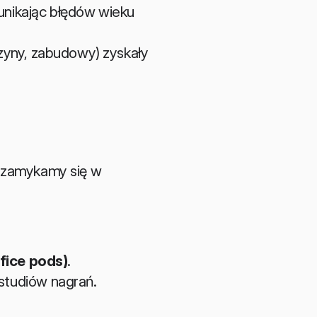
nikając błędów wieku 
zyny, zabudowy) zyskały 
 zamykamy się w 
fice pods)
.
studiów nagrań.