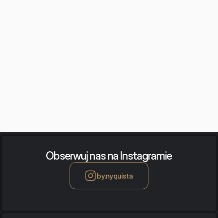
Izolacja akustyczna
wibroizolacji
Auralizacja
Szkolenia z akustyki
Obserwuj nas na Instagramie
by.nyquista