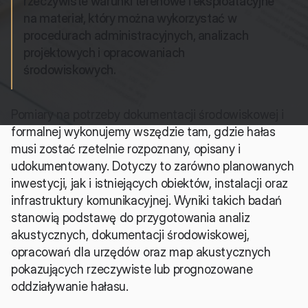
rzeczywiste warunki terenowe i eksploatacyjne 
na materiał, który można wykorzystać w 
procedurach administracyjnych, analizach 
projektowych i opracowaniach 
środowiskowych.
Pomiary na potrzeby dokumentacji środowiskowej i 
formalnej wykonujemy wszędzie tam, gdzie hałas 
musi zostać rzetelnie rozpoznany, opisany i 
udokumentowany. Dotyczy to zarówno planowanych 
inwestycji, jak i istniejących obiektów, instalacji oraz 
infrastruktury komunikacyjnej. Wyniki takich badań 
stanowią podstawę do przygotowania analiz 
akustycznych, dokumentacji środowiskowej, 
opracowań dla urzędów oraz map akustycznych 
pokazujących rzeczywiste lub prognozowane 
oddziaływanie hałasu.