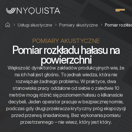
Usługi akustyczne
Pomiary akustyczne
Pomiar rozkła
POMIARY AKUSTYCZNE
Pomiar rozkładu hałasu na
powierzchni
Większość dyrektorów zakładów produkcyjnych wie, że
na ich hali jest głośno. To jednak wiedza, która nie
rozwiązuje żadnego problemu. W praktyce, dwa
stanowiska pracy oddalone od siebie o zaledwie 10
metrów mogą różnić się poziomem hałasu o kilkanaście
decybeli. Jeden operator pracuje w bezpiecznej normie,
podczas gdy drugi przekracza krytyczny próg ekspozycji
przed przerwą śniadaniową. Bez wykonania pomiaru
przestrzennego – nie wiesz, który jest który.