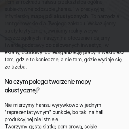
Pomiar rozkładu hałasu przekształca ogólne, 
subiektywne odczucie „hałasu” w precyzyjną, 
inżynierską 
mapę pól akustycznych
. To narzędzie 
rentgenowskie dla Twojego zakładu. Wskazujemy 
strefy krytyczne, ujawniamy realny wpływ 
poszczególnych maszyn na otoczenie i dajemy 
twarde podstawy do celowanych inwestycji w 
ekrany, obudowy lub reorganizację pracy. Inwestujesz 
tam, gdzie to konieczne, a nie tam, gdzie wydaje się, 
że trzeba.
Na czym polega tworzenie mapy 
akustycznej?
Nie mierzymy hałasu wyrywkowo w jednym 
"reprezentatywnym" punkcie, bo taki na hali 
produkcyjnej nie istnieje.
Tworzymy gęstą siatkę pomiarową, ściśle 