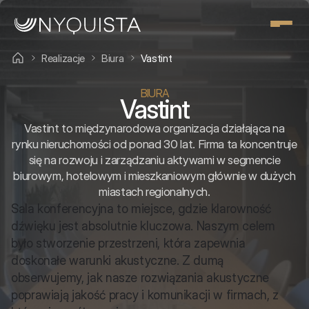
Realizacje
Biura
Vastint
BIURA
Vastint
Vastint to międzynarodowa organizacja działająca na
rynku nieruchomości od ponad 30 lat. Firma ta koncentruje
się na rozwoju i zarządzaniu aktywami w segmencie
biurowym, hotelowym i mieszkaniowym głównie w dużych
miastach regionalnych.
Sala konferencyjna to miejsce, gdzie klarowność 
dźwięku jest absolutnie kluczowa. Naszym celem 
było stworzenie przestrzeni, która zapewnia 
doskonałe warunki akustyczne. Z dumą 
obserwujemy, jak nasze rozwiązania akustyczne 
poprawiają jakość pracy i komunikacji w firmach, z 