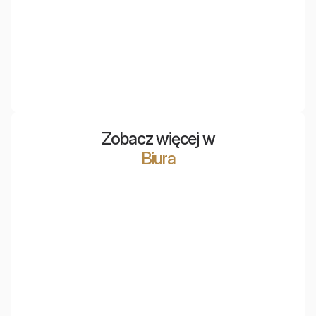
EcoWall
Ścienne panele akustyczne wykonane z materiału PET,
uzyskanego w procesie recyklingu plastikowych butelek.
Niezwykle lekkie, a przy tym świetne akustycznie.
Zobacz więcej w
Biura
Polska Agencja Żeglugi Powietrznej