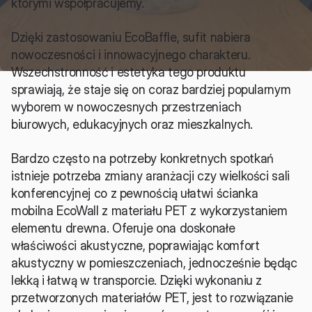
którymi współpracujemy.
Dzięki zastosowaniu EcoBaffle, sufit nabiera 
nowoczesności i innowacyjnego charakteru. 
Wszechstronność i estetyka tego produktu 
sprawiają, że staje się on coraz bardziej popularnym 
wyborem w nowoczesnych przestrzeniach 
biurowych, edukacyjnych oraz mieszkalnych.
Bardzo często na potrzeby konkretnych spotkań 
istnieje potrzeba zmiany aranżacji czy wielkości sali 
konferencyjnej co z pewnością ułatwi ścianka 
mobilna EcoWall z materiału PET z wykorzystaniem 
elementu drewna. Oferuje ona doskonałe 
właściwości akustyczne, poprawiając komfort 
akustyczny w pomieszczeniach, jednocześnie będąc 
lekką i łatwą w transporcie. Dzięki wykonaniu z 
przetworzonych materiałów PET, jest to rozwiązanie 