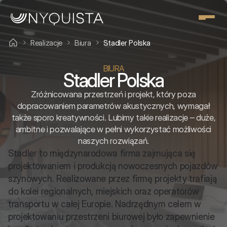
Realizacje
Biura
Stadler Polska
BIURA
Stadler Polska
Zróżnicowana przestrzeń i projekt, który poza
dopracowaniem parametrów akustycznych, wymagał
także sporo kreatywności. Lubimy takie realizacje – duże,
ambitne i pozwalające w pełni wykorzystać możliwości
naszych rozwiązań.
Stadler to międzynarodowa firma zajmująca się 
projektowaniem i produkcją nowoczesnych pojazdów 
szynowych. Realizowane przez firmę projekty trafiają 
do kolei regionalnych, miejskich oraz operatorów 
transportu w całej Europie. Nadrzędnym celem w 
projektowaniu przestrzeni biurowej było zapewnienie 