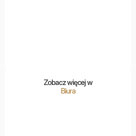
EcoTiles
Panele ścienne w formie pojedynczych płytek. Dostępne
w wielu kolorach i kształtach pozwalają na stworzenie
dowolnej aranżacji.
Zobacz więcej w
Biura
Polska Agencja Żeglugi Powietrznej