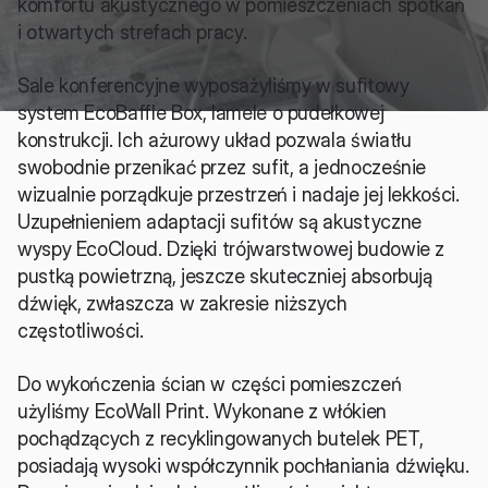
komfortu akustycznego w pomieszczeniach spotkań 
i otwartych strefach pracy.
Sale konferencyjne wyposażyliśmy w sufitowy 
system EcoBaffle Box, lamele o pudełkowej 
konstrukcji. Ich ażurowy układ pozwala światłu 
swobodnie przenikać przez sufit, a jednocześnie 
wizualnie porządkuje przestrzeń i nadaje jej lekkości. 
Uzupełnieniem adaptacji sufitów są akustyczne 
wyspy EcoCloud. Dzięki trójwarstwowej budowie z 
pustką powietrzną, jeszcze skuteczniej absorbują 
dźwięk, zwłaszcza w zakresie niższych 
częstotliwości.
Do wykończenia ścian w części pomieszczeń 
użyliśmy EcoWall Print. Wykonane z włókien 
pochądzących z recyklingowanych butelek PET, 
posiadają wysoki współczynnik pochłaniania dźwięku. 