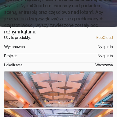
w ≥ 1,0. NyquiCloud umieściliśmy nad parkietem, 
sceną, antresolą oraz częściowo nad lożami. Aby 
jeszcze bardziej zwiększyć zakres pochłanianych 
częstotliwości, wyspy zawieszone zostały pod 
różnymi kątami.
Użyte produkty:
EcoCloud
Wykonawca:
Nyquista
Projekt:
Nyquista
Lokalizacja:
Warszawa