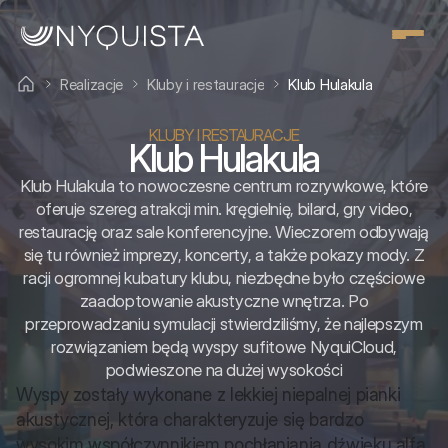
Realizacje
Kluby i restauracje
Klub Hulakula
KLUBY I RESTAURACJE
Klub Hulakula
Klub Hulakula to nowoczesne centrum rozrywkowe, które
oferuje szereg atrakcji min. kręgielnię, bilard, gry video,
restaurację oraz sale konferencyjne. Wieczorem odbywają
się tu również imprezy, koncerty, a także pokazy mody. Z
racji ogromnej kubatury klubu, niezbędne było częściowe
zaadoptowanie akustyczne wnętrza. Po
przeprowadzaniu symulacji stwierdziliśmy, że najlepszym
rozwiązaniem będą wyspy sufitowe NyquiCloud,
podwieszone na dużej wysokości
Wyspy zostały wykonane z lekkiej niepalnej pianki 
akustycznej, która charakteryzuje się bardzo 
wysokim współczynnikiem pochłaniania dźwięku alfa 