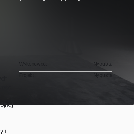
Wykonawca:
Nyquista
Projekt:
Nyquista
ch 
ości 
 
jnej 
 i 