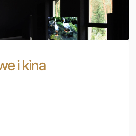
e i kina
Kameralna sala
odsłuchowa