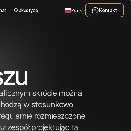
nas
O akustyce
Kontakt
Polski
szu
raficznym skrócie można
zachodzą w stosunkowo
regularnie rozmieszczone
sz zespół projektując tą