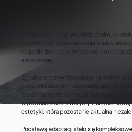
W przypadku tego projektu, zanim jakiekol
możliwość przeprowadzenia analizy akusty
na podłodze – to wbrew pozorom najlepsz
akustycznej. 
Zgodnie z przewidywaniami – pomiary akus
częstotliwości pomieszczenia oraz zbyt dł
w paśmie słyszenia człowieka. Naszym celem 
wyrównanie charakterystyki brzmieniowej 
estetyki, która pozostanie aktualna niezal
Podstawą adaptacji stało się kompleksowe