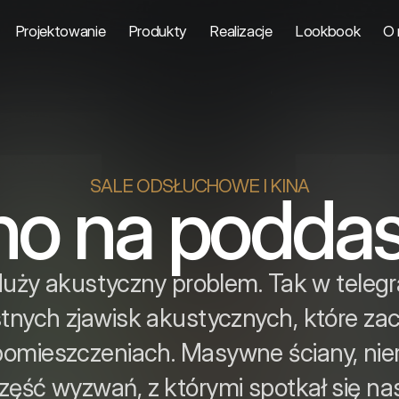
Projektowanie
Produkty
Realizacje
Lookbook
O 
SALE ODSŁUCHOWE I KINA
no na podda
uży akustyczny problem. Tak w teleg
ystnych zjawisk akustycznych, które 
pomieszczeniach. Masywne ściany, nie
o część wyzwań, z którymi spotkał się na