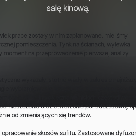
salę kinową.
wiek prace zostały w nim zaplanowane, mieliśmy 
cznej pomieszczenia. Tynk na ścianach, wylewka 
y moment na przeprowadzenie pierwszej analizy 
tyczne wykazały istotne wady w zakresie najniższy
ugie wybrzmiewanie wszystkich istotnych częstotliw
stało się pełne okiełznanie niskich częstotliwości,
pomieszczenia oraz stworzenie ponadczasowej, spó
eżnie od zmieniających się trendów.
 opracowanie skosów sufitu. Zastosowane dyfuzory