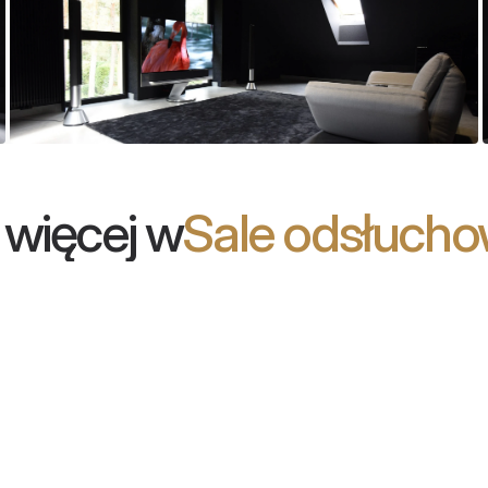
więcej w
Sale odsłuchow
son Blu: sala
Hi-Fi przyszłości
wiskowa