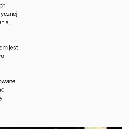
ch 
ycznej 
ia, 
em jest 
o 
owane 
o 
y 