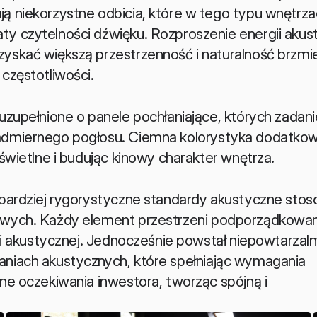
ją niekorzystne odbicia, które w tego typu wnętrza
ty czytelności dźwięku. Rozproszenie energii akust
yskać większą przestrzenność i naturalność brzmien
 częstotliwości.
 uzupełnione o panele pochłaniające, których zadani
nadmiernego pogłosu. Ciemna kolorystyka dodatkow
 świetlne i budując kinowy charakter wnętrza.
ajbardziej rygorystyczne standardy akustyczne stos
howych. Każdy element przestrzeni podporządkowan
oli akustycznej. Jednocześnie powstał niepowtarzaln
aniach akustycznych, które spełniając wymagania 
zne oczekiwania inwestora, tworząc spójną i 