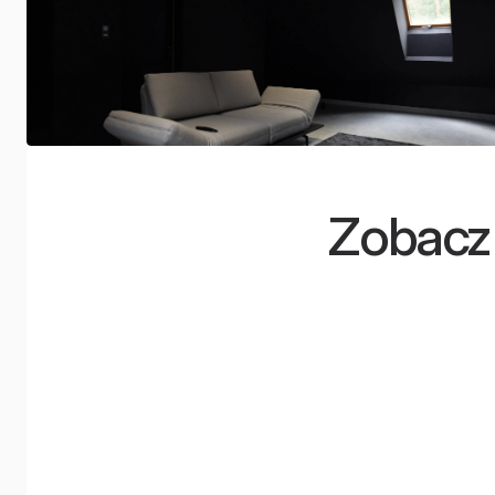
Zobacz 
Minimum miejsca,
Radis
maksimum wrażeń
wido