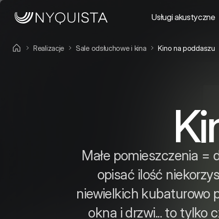
Usługi akustyczne
Realizacje
Sale odsłuchowe i kina
Kino na poddaszu
Ki
Małe pomieszczenia = d
opisać ilość niekorz
niewielkich kubaturowo 
okna i drzwi... to tylk