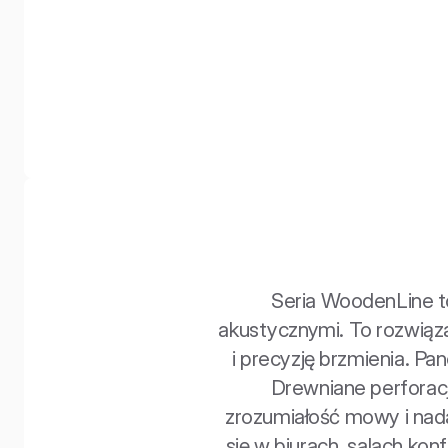
Seria WoodenLine to
akustycznymi. To rozwiąza
i precyzję brzmienia. Pan
Drewniane perforacj
zrozumiałość mowy i nada
się w biurach, salach ko