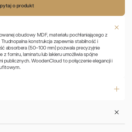
pytaj o produkt
owanej obudowy MDF, materiału pochłaniającego z 
Trudnopalna konstrukcja zapewnia stabilność i 
ść absorbera (50–100 mm) pozwala precyzyjnie 
 forniru, laminatu lub lakieru umożliwia spójne 
eni publicznych. WoodenCloud to połączenie elegancji i 
sufitowym.