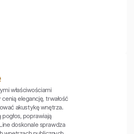
e
ymi właściwościami 
cenią elegancję, trwałość 
olować akustykę wnętrza. 
 pogłos, poprawiają 
nLine doskonale sprawdza 
h wnętrzach publicznych. 