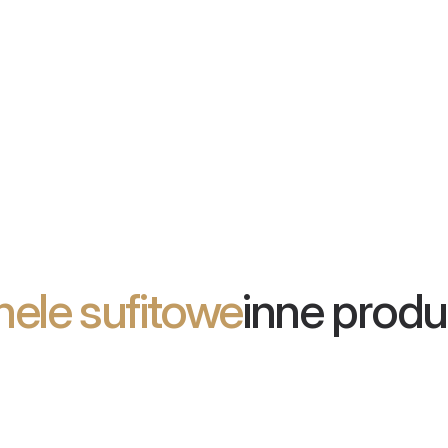
nele sufitowe
inne produ