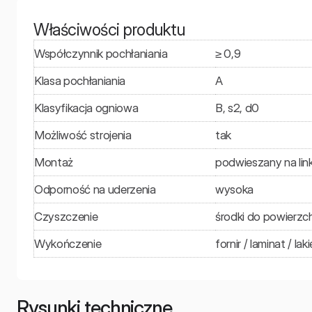
Właściwości produktu
Współczynnik pochłaniania
≥ 0,9
Klasa pochłaniania
A
Klasyfikacja ogniowa
B, s2, d0
Możliwość strojenia
tak
Montaż
podwieszany na lin
Odporność na uderzenia
wysoka
Czyszczenie
środki do powierzc
Wykończenie
fornir / laminat / laki
Rysunki techniczne