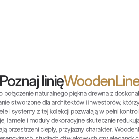
Poznaj linię
WoodenLin
 połączenie naturalnego piękna drewna z doskonał
nie stworzone dla architektów i inwestorów, którzy 
ele i systemy z tej kolekcji pozwalają w pełni kontr
e, lamele i moduły dekoracyjne skutecznie redukują
ją przestrzeni ciepły, przyjazny charakter. Woode
nferencyjnych, studiach dźwiękowych czy eleganckic