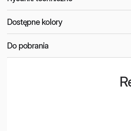
Dostępne kolory
Do pobrania
R
Marcin Patrzałek
Norde
Busin