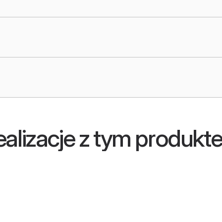
ealizacje z tym produkt
a Bank: Libra
Celon Pharma
ess Centre