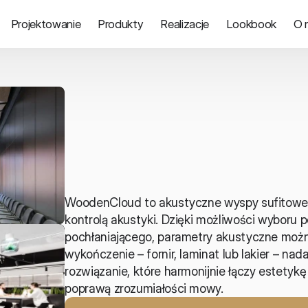
Projektowanie
Produkty
Realizacje
Lookbook
O 
Panele sufitowe
WoodenCloud to akustyczne wyspy sufitowe, k
kontrolą akustyki. Dzięki możliwości wyboru pe
pochłaniającego, parametry akustyczne możn
wykończenie – fornir, laminat lub lakier – nad
rozwiązanie, które harmonijnie łączy estetykę
poprawą zrozumiałości mowy.