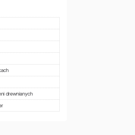
kach
hni drewnianych
er