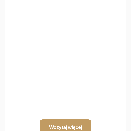
NyquiTotem
Mobilny panel akustyczny o najwyższej skuteczności
pochłaniania dźwięku, idealny do biur open space i sal
konferencyjnych.
NyquiTotem Plant
Doniczki akustyczne łączące design i funkcjonalność.
Redukują pogłos i poprawiają akustykę wnętrz.
Wczytaj więcej