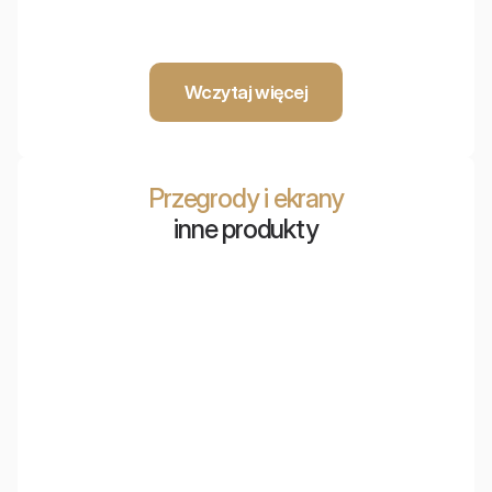
zapewniający maksymalną chłonność dźwięku i łatwy
dostęp do instalacji technicznych
Wczytaj więcej
Przegrody i ekrany
inne produkty