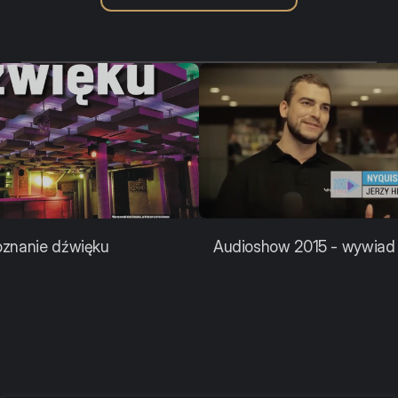
oznanie dźwięku
Audioshow 2015 - wywiad 