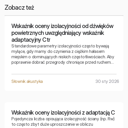
Zobacz też
Wskaźnik oceny izolacyjności od dźwięków
powietrznych uwzględniający wskaźnik
adaptacyjny Ctr
Standardowe parametry izolacyjności często bywają
mylące, gdy mamy do czynienia z ciężkim hałasem
miejskim o dominujących niskich częstotliwościach. Aby
poprawnie dobrać przegrody chroniące przed ruchem
ulicznym, inżynierowie muszą sięgnąć po wskaźnik
skorygowany, który uwzględnia specyfikę basowych
dźwięków otoczenia.
Słownik akustyka
30 sty 2026
Wskaźnik oceny izolacyjności z adaptacją C
Pojedyncza liczba opisująca izolacyjność ściany (np. Rw)
to często zbyt duże uproszczenie w obliczu