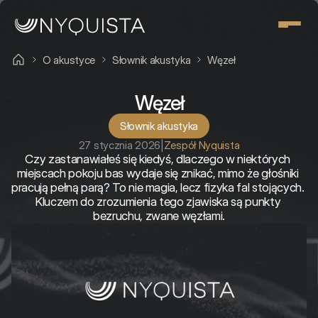
O akustyce
Słownik akustyka
Węzeł
Węzeł
Słownik akustyka
27 stycznia 2026
|
Zespół Nyquista
Czy zastanawiałeś się kiedyś, dlaczego w niektórych 
miejscach pokoju bas wydaje się znikać, mimo że głośniki 
pracują pełną parą? To nie magia, lecz fizyka fal stojących. 
Kluczem do zrozumienia tego zjawiska są punkty 
bezruchu, zwane węzłami.