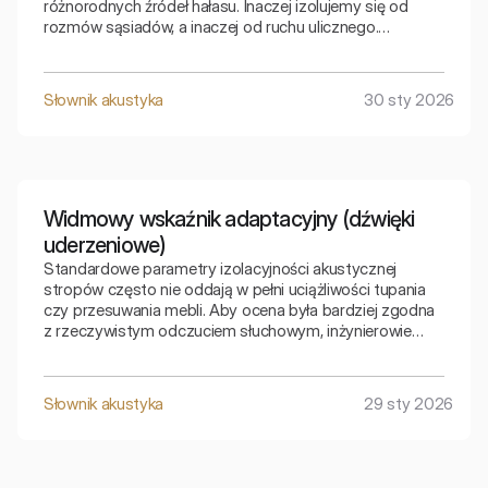
różnorodnych źródeł hałasu. Inaczej izolujemy się od
rozmów sąsiadów, a inaczej od ruchu ulicznego.
Wskaźnik uwzględniający adaptację C pozwala
precyzyjnie dobrać przegrodę do specyficznego rodzaju
hałasu bytowego.
Słownik akustyka
30 sty 2026
Widmowy wskaźnik adaptacyjny (dźwięki
uderzeniowe)
Standardowe parametry izolacyjności akustycznej
stropów często nie oddają w pełni uciążliwości tupania
czy przesuwania mebli. Aby ocena była bardziej zgodna
z rzeczywistym odczuciem słuchowym, inżynierowie
stosują specjalne korekty matematyczne. Widmowy
wskaźnik adaptacyjny to klucz do zrozumienia, jak strop
radzi sobie z niskimi częstotliwościami generowanymi
Słownik akustyka
29 sty 2026
przez kroki.