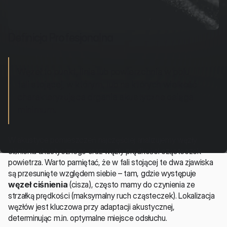
Definicja Profesjonalna
Węzeł to punkt, linia lub powierzchnia w polu 
fali stojącej, w którym, lub na których wielkość 
charakteryzująca drgania akustyczne osiąga 
minimum.
W akustyce pomieszczeń najczęściej analizujemy węzły 
ciśnienia akustycznego oraz węzły prędkości cząsteczek 
powietrza. Warto pamiętać, że w fali stojącej te dwa zjawiska 
są przesunięte względem siebie – tam, gdzie występuje 
węzeł ciśnienia
 (cisza), często mamy do czynienia ze 
strzałką prędkości (maksymalny ruch cząsteczek). Lokalizacja 
węzłów jest kluczowa przy adaptacji akustycznej, 
determinując m.in. optymalne miejsce odsłuchu.