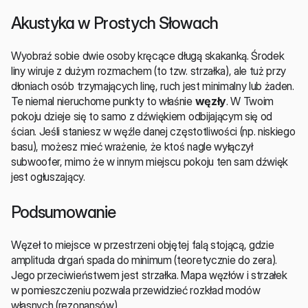
Akustyka w Prostych Słowach
Wyobraź sobie dwie osoby kręcące długą skakanką. Środek 
liny wiruje z dużym rozmachem (to tzw. strzałka), ale tuż przy 
dłoniach osób trzymających linę, ruch jest minimalny lub żaden. 
Te niemal nieruchome punkty to właśnie 
węzły
. W Twoim 
pokoju dzieje się to samo z dźwiękiem odbijającym się od 
ścian. Jeśli staniesz w węźle danej częstotliwości (np. niskiego 
basu), możesz mieć wrażenie, że ktoś nagle wyłączył 
subwoofer, mimo że w innym miejscu pokoju ten sam dźwięk 
jest ogłuszający.
Podsumowanie
Węzeł to miejsce w przestrzeni objętej falą stojącą, gdzie 
amplituda drgań spada do minimum (teoretycznie do zera). 
Jego przeciwieństwem jest strzałka. Mapa węzłów i strzałek 
w pomieszczeniu pozwala przewidzieć rozkład modów 
własnych (rezonansów).