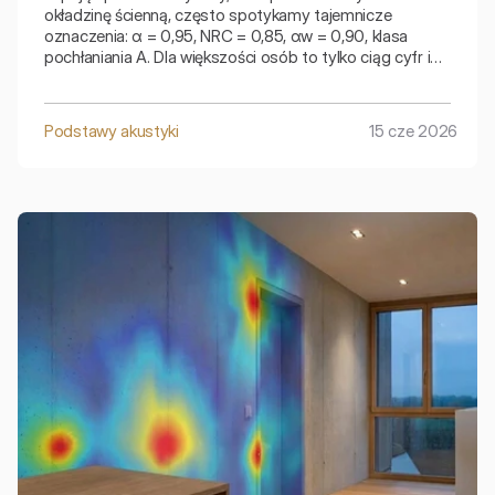
okładzinę ścienną, często spotykamy tajemnicze
oznaczenia: α = 0,95, NRC = 0,85, αw = 0,90, klasa
pochłaniania A. Dla większości osób to tylko ciąg cyfr i
symboli. Problem polega na tym, że te liczby nie zawsze
oznaczają to samo.
Podstawy akustyki
15 cze 2026