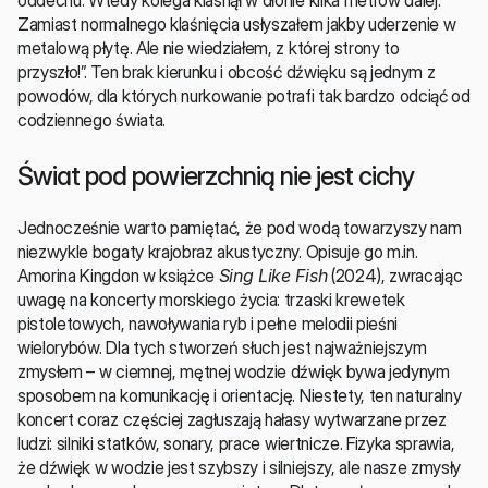
oddechu. Wtedy kolega klasnął w dłonie kilka metrów dalej. 
Zamiast normalnego klaśnięcia usłyszałem jakby uderzenie w 
metalową płytę. Ale nie wiedziałem, z której strony to 
przyszło!”. Ten brak kierunku i obcość dźwięku są jednym z 
powodów, dla których nurkowanie potrafi tak bardzo odciąć od 
codziennego świata.
Świat pod powierzchnią nie jest cichy
Jednocześnie warto pamiętać, że pod wodą towarzyszy nam 
niezwykle bogaty krajobraz akustyczny. Opisuje go m.in. 
Amorina Kingdon w książce 
Sing Like Fish
 (2024), zwracając 
uwagę na koncerty morskiego życia: trzaski krewetek 
pistoletowych, nawoływania ryb i pełne melodii pieśni 
wielorybów. Dla tych stworzeń słuch jest najważniejszym 
zmysłem – w ciemnej, mętnej wodzie dźwięk bywa jedynym 
sposobem na komunikację i orientację. Niestety, ten naturalny 
koncert coraz częściej zagłuszają hałasy wytwarzane przez 
ludzi: silniki statków, sonary, prace wiertnicze. Fizyka sprawia, 
że dźwięk w wodzie jest szybszy i silniejszy, ale nasze zmysły 