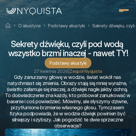
O akustyce
Podstawy akustyki
Sekrety dźwięku, czyl
Sekrety dźwięku, czyli pod wodą 
wszystko brzmi inaczej - nawet TY!
Podstawy akustyki
27 kwietnia 2026
|
Zespół Nyquista
Gdy zanurzamy głowę w wodzie, świat wokół nas 
natychmiast się zmienia. Obrazy stają się mniej wyraźne, 
światło załamuje się inaczej, a dźwięki nagle jakby cichną. 
To doświadczenie zna każdy, kto próbował zanurkować w 
basenie i coś powiedzieć. Mówimy, ale słyszymy dziwne, 
przytłumione brzmienie własnego głosu. Tymczasem 
fizyka podpowiada, że w wodzie dźwięk powinien być 
silniejszy i szybszy. Jak pogodzić te dwie sprzeczne 
obserwacje?