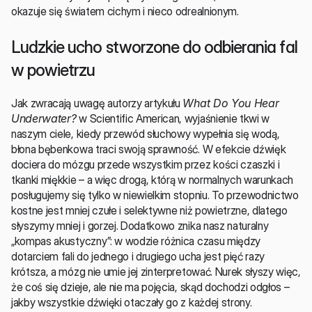
okazuje się światem cichym i nieco odrealnionym.
Ludzkie ucho stworzone do odbierania fal 
w powietrzu
Jak zwracają uwagę autorzy artykułu 
What Do You Hear 
Underwater?
 w Scientific American, wyjaśnienie tkwi w 
naszym ciele, kiedy przewód słuchowy wypełnia się wodą, 
błona bębenkowa traci swoją sprawność. W efekcie dźwięk 
dociera do mózgu przede wszystkim przez kości czaszki i 
tkanki miękkie – a więc drogą, którą w normalnych warunkach 
posługujemy się tylko w niewielkim stopniu. To przewodnictwo 
kostne jest mniej czułe i selektywne niż powietrzne, dlatego 
słyszymy mniej i gorzej. Dodatkowo znika nasz naturalny 
„kompas akustyczny”: w wodzie różnica czasu między 
dotarciem fali do jednego i drugiego ucha jest pięć razy 
krótsza, a mózg nie umie jej zinterpretować. Nurek słyszy więc, 
że coś się dzieje, ale nie ma pojęcia, skąd dochodzi odgłos – 
jakby wszystkie dźwięki otaczały go z każdej strony.