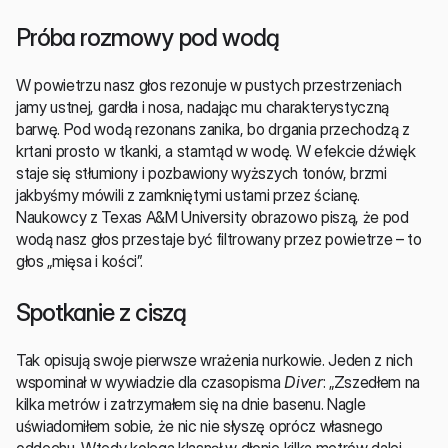
Próba rozmowy pod wodą
W powietrzu nasz głos rezonuje w pustych przestrzeniach 
jamy ustnej, gardła i nosa, nadając mu charakterystyczną 
barwę. Pod wodą rezonans zanika, bo drgania przechodzą z 
krtani prosto w tkanki, a stamtąd w wodę. W efekcie dźwięk 
staje się stłumiony i pozbawiony wyższych tonów, brzmi 
jakbyśmy mówili z zamkniętymi ustami przez ścianę. 
Naukowcy z Texas A&M University obrazowo piszą, że pod 
wodą nasz głos przestaje być filtrowany przez powietrze – to 
głos „mięsa i kości”.
Spotkanie z ciszą
Tak opisują swoje pierwsze wrażenia nurkowie. Jeden z nich 
wspominał w wywiadzie dla czasopisma 
Diver
: „Zszedłem na 
kilka metrów i zatrzymałem się na dnie basenu. Nagle 
uświadomiłem sobie, że nic nie słyszę oprócz własnego 