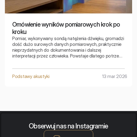
Omówienie wyników pomiarowych krok po
kroku
Pomiar, wykonywany sondą natężenia dźwięku, gromadzi
dość dużo surowych danych pomiarowych, praktycznie
nieprzydatnych do dokumentowania i dalszej
interpretacji przez człowieka. Powstaje dlatego potrzeba
w miarę zaawansowanej obróbki tych danych, żeby na
ich podstawie uzyskać zrozumiały i jednoznaczny obraz
usterek izolacyjności akustycznej badanego obiektu –
Podstawy akustyki
13 mar 2026
ściany, drzwi, okna bądź ich łączeń.
Obserwuj nas na Instagramie