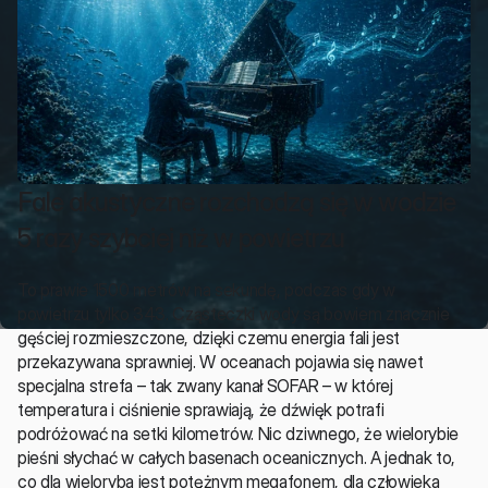
Fale akustyczne rozchodzą się w wodzie 
5 razy szybciej niż w powietrzu 
To prawie 1500 metrów na sekundę, podczas gdy w 
powietrzu tylko 343. Cząsteczki wody są bowiem znacznie 
gęściej rozmieszczone, dzięki czemu energia fali jest 
przekazywana sprawniej. W oceanach pojawia się nawet 
specjalna strefa – tak zwany kanał SOFAR – w której 
temperatura i ciśnienie sprawiają, że dźwięk potrafi 
podróżować na setki kilometrów. Nic dziwnego, że wielorybie 
pieśni słychać w całych basenach oceanicznych. A jednak to, 
co dla wieloryba jest potężnym megafonem, dla człowieka 