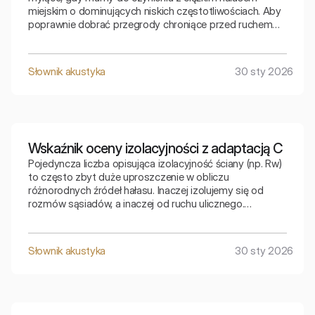
miejskim o dominujących niskich częstotliwościach. Aby
poprawnie dobrać przegrody chroniące przed ruchem
ulicznym, inżynierowie muszą sięgnąć po wskaźnik
skorygowany, który uwzględnia specyfikę basowych
dźwięków otoczenia.
Słownik akustyka
30 sty 2026
Wskaźnik oceny izolacyjności z adaptacją C
Pojedyncza liczba opisująca izolacyjność ściany (np. Rw)
to często zbyt duże uproszczenie w obliczu
różnorodnych źródeł hałasu. Inaczej izolujemy się od
rozmów sąsiadów, a inaczej od ruchu ulicznego.
Wskaźnik uwzględniający adaptację C pozwala
precyzyjnie dobrać przegrodę do specyficznego rodzaju
hałasu bytowego.
Słownik akustyka
30 sty 2026