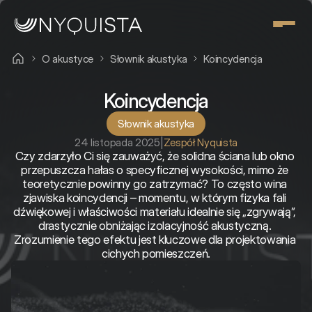
O akustyce
Słownik akustyka
Koincydencja
Koincydencja
Słownik akustyka
24 listopada 2025
|
Zespół Nyquista
Czy zdarzyło Ci się zauważyć, że solidna ściana lub okno 
przepuszcza hałas o specyficznej wysokości, mimo że 
teoretycznie powinny go zatrzymać? To często wina 
zjawiska koincydencji – momentu, w którym fizyka fali 
dźwiękowej i właściwości materiału idealnie się „zgrywają”, 
drastycznie obniżając izolacyjność akustyczną. 
Zrozumienie tego efektu jest kluczowe dla projektowania 
cichych pomieszczeń.