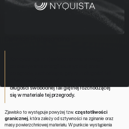
Definicja Profesjonalna
Koincydencja to zjawisko rezonansowego 
przekazywania energii akustycznej przez 
przegrodę, zachodzące, gdy rzut długości fali 
dźwiękowej padającej na przegrodę jest równy 
długości swobodnej fali giętnej rozchodzącej 
się w materiale tej przegrody.
Zjawisko to występuje powyżej tzw. 
częstotliwości 
granicznej
, która zależy od sztywności na zginanie oraz 
masy powierzchniowej materiału. W punkcie wystąpienia 