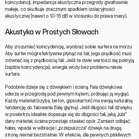
koincydencji, impedancja akustyczna przegrody gwałtownie 
maleje, co skutkuje znacznym spadkiem izolacyjności 
akustycznej (nawet o 10-15 dB w stosunku do prawa masy).
Akustyka w Prostych Słowach
Aby zrozumieć koincydencję, wyobraź sobie surfera na morzu. 
Aby surfer mógł efektywnie płynąć na fali, jego prędkość musi 
zrównać się z prędkością fali. Jeśli te dwie wartości się pokryją 
(zajdzie koincydencja), energia wody bez problemu niesie 
surfera.
Podobnie dzieje się z dźwiękiem i ścianą. Fala dźwiękowa 
uderza w przegrodę pod pewnym kątem, próbując ją wygiąć. 
Każdy materiał (szyba, beton, gipsokarton) ma swoją naturalną 
tendencję do falowania (falę giętną). Jeśli długość fali dźwięku 
w powietrzu idealnie dopasuje się do długości fali, jaką „lubi” 
dany materiał, ściana przestaje stawiać opór. Zamiast odbijać 
hałas, wpada w wibracje i „przepuszcza” dźwięk na drugą 
stronę niemal bezstratnie. W efekcie, dla pewnych piskliwych 