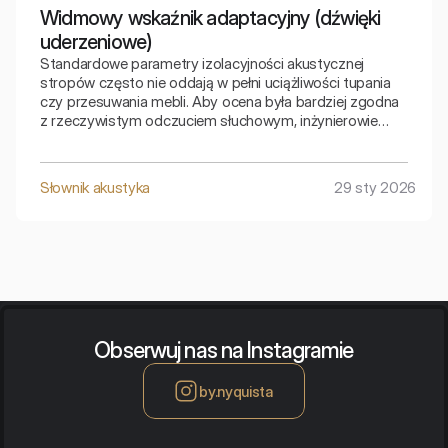
Widmowy wskaźnik adaptacyjny (dźwięki
uderzeniowe)
Standardowe parametry izolacyjności akustycznej
stropów często nie oddają w pełni uciążliwości tupania
czy przesuwania mebli. Aby ocena była bardziej zgodna
z rzeczywistym odczuciem słuchowym, inżynierowie
stosują specjalne korekty matematyczne. Widmowy
wskaźnik adaptacyjny to klucz do zrozumienia, jak strop
radzi sobie z niskimi częstotliwościami generowanymi
Słownik akustyka
29 sty 2026
przez kroki.
Obserwuj nas na Instagramie
by.nyquista