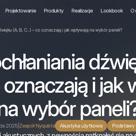
Projektowanie
Produkty
Realizacje
Lookbook
O 
więku (A, B, C...) – co oznaczają i jak wpływają na wybór paneli?
chłaniania dźwię
co oznaczają i jak
na wybór paneli
ada 2025
|
Zespół Nyquista
Akustyka użytkowa
Podstawy 
 akustycznych, z pewnością natknąłeś się na o