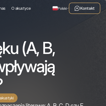
nas
O akustyce
Kontakt
Polski
ku (A, B,
 wpływają
?
akustyki
znaczenia literowe: A, B, C, D czy E.