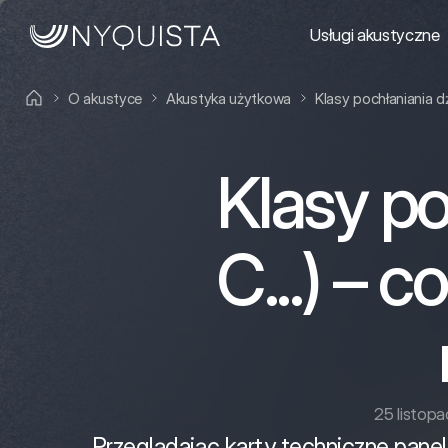
Usługi akustyczne
O akustyce
Akustyka użytkowa
Klasy pochłaniania dź
Klasy po
C...) – 
25 listop
Przeglądając karty techniczne paneli