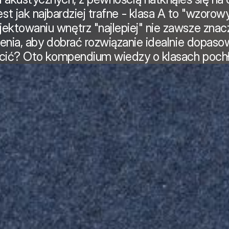
t jak najbardziej trafne - klasa A to "wzorowy 
ektowaniu wnętrz "najlepiej" nie zawsze znaczy
enia, aby dobrać rozwiązanie idealnie dopaso
acić? Oto kompendium wiedzy o klasach pochła