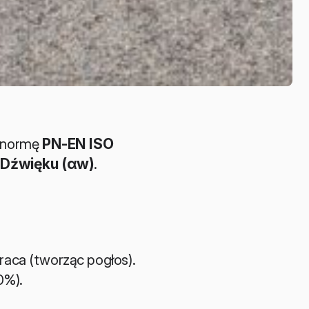
 normę 
PN-EN ISO 
 Dźwięku (αw)
.
wraca (tworząc pogłos).
0%).