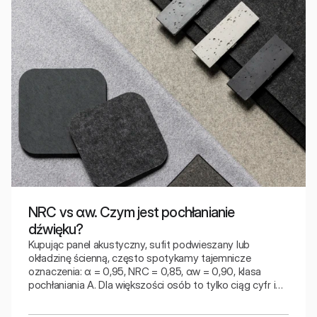
NRC vs αw. Czym jest pochłanianie
dźwięku?
Kupując panel akustyczny, sufit podwieszany lub
okładzinę ścienną, często spotykamy tajemnicze
oznaczenia: α = 0,95, NRC = 0,85, αw = 0,90, klasa
pochłaniania A. Dla większości osób to tylko ciąg cyfr i
symboli. Problem polega na tym, że te liczby nie zawsze
oznaczają to samo.