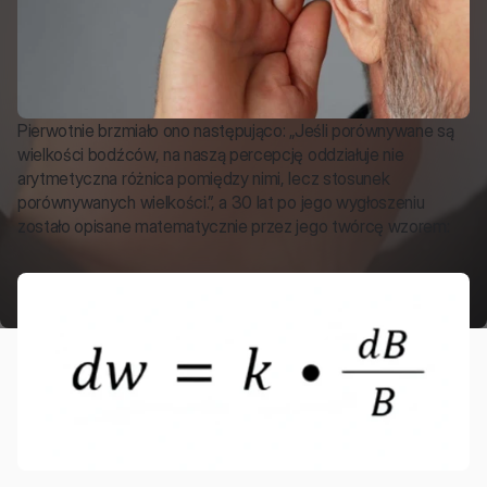
Pierwotnie brzmiało ono następująco: „Jeśli porównywane są 
wielkości bodźców, na naszą percepcję oddziałuje nie 
arytmetyczna różnica pomiędzy nimi, lecz stosunek 
porównywanych wielkości.”, a 30 lat po jego wygłoszeniu 
zostało opisane matematycznie przez jego twórcę wzorem: