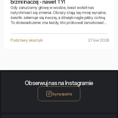
brzmi inaczej - nawet TY!
Gdy zanurzamy głowę w wodzie, świat wokół nas
natychmiast się zmienia. Obrazy stają się mniej wyraźne,
światło załamuje się inaczej, a dźwięki nagle jakby cichną.
To doświadczenie zna każdy, kto próbował zanurkować
w basenie i coś powiedzieć. Mówimy, ale słyszymy
dziwne, przytłumione brzmienie własnego głosu.
Tymczasem fizyka podpowiada, że w wodzie dźwięk
Podstawy akustyki
27 kwi 2026
powinien być silniejszy i szybszy. Jak pogodzić te dwie
sprzeczne obserwacje?
Obserwuj nas na Instagramie
by.nyquista