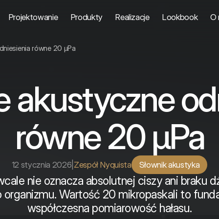
Projektowanie
Produkty
Realizacje
Lookbook
O 
odniesienia równe 20 µPa
e akustyczne od
równe 20 µPa
12 stycznia 2026
|
Zespół Nyquista
Słownik akustyka
wcale nie oznacza absolutnej ciszy ani braku 
o organizmu. Wartość 20 mikropaskali to fund
współczesna pomiarowość hałasu.